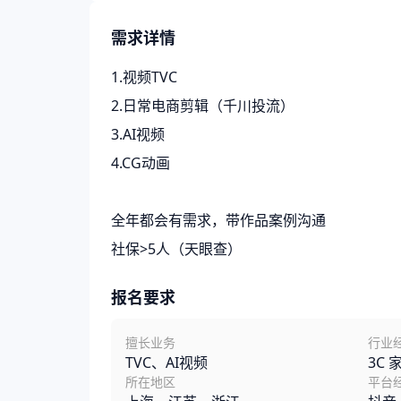
需求详情
1.视频TVC
2.日常电商剪辑（千川投流）
3.AI视频
4.CG动画
全年都会有需求，带作品案例沟通
社保>5人（天眼查）
报名要求
擅长业务
行业
TVC、AI视频
3C
所在地区
平台