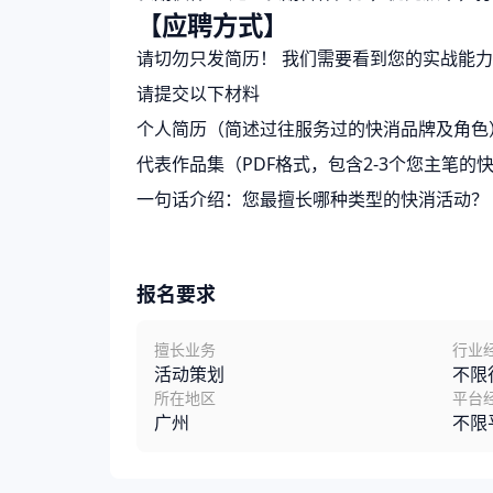
【应聘方式】
请切勿只发简历！ 我们需要看到您的实战能
请提交以下材料
个人简历（简述过往服务过的快消品牌及角色
代表作品集（PDF格式，包含2-3个您主笔的
一句话介绍：您最擅长哪种类型的快消活动？
报名要求
擅长业务
行业
活动策划
不限
所在地区
平台
广州
不限