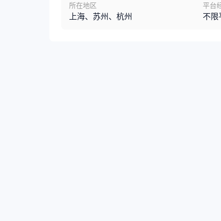
所在地区
平台
上海、苏州、杭州
不限