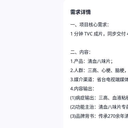
需求详情
一、项目核心需求：
1 分钟 TVC 成片，同步交
二、内容：
1.产品：清血八味片；
2.人群：三高、心梗、脑梗
3.媒介渠道：省台电视端媒
4.内容输出：
(1)病症输出：三高、血液
(2)功能主治：清血八味片专药
(3)品牌背书：传承270余