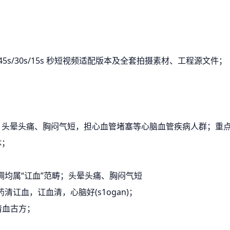
付 45s/30s/15s 秒短视频适配版本及全套拍摄素材、工程源文件；
，头晕头痛、胸闷气短，担心血管堵塞等心脑血管疾病人群；重点人
体；
粘稠均属“讧血”范畴；头晕头痛、胸闷气短
清讧血，讧血清，心脑好(s1ogan)；
年清血古方；