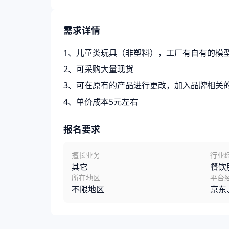
需求详情
1、儿童类玩具（非塑料），工厂有自有的模
2、可采购大量现货
3、可在原有的产品进行更改，加入品牌相关
4、单价成本5元左右
报名要求
擅长业务
行业
其它
餐饮
所在地区
平台
不限地区
京东